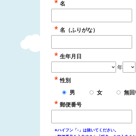
名
名（ふりがな）
生年月日
年
性別
男
女
無回
郵便番号
※ハイフン「-」は抜いてください。